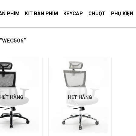
ÀN PHÍM
KIT BÀN PHÍM
KEYCAP
CHUỘT
PHỤ KIỆN
“WEC506”
HẾT HÀNG
HẾT HÀNG