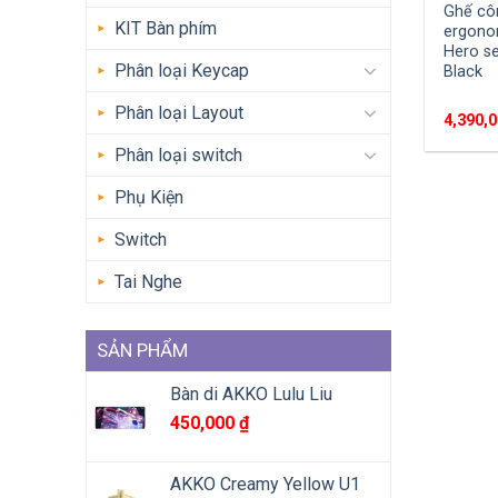
Ghế cô
KIT Bàn phím
ergono
Hero s
Phân loại Keycap
Black
Phân loại Layout
4,390,
Phân loại switch
Phụ Kiện
Switch
Tai Nghe
SẢN PHẨM
Bàn di AKKO Lulu Liu
450,000
₫
AKKO Creamy Yellow U1