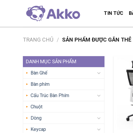
Skip
to
TIN TỨC
B
content
TRANG CHỦ
/
SẢN PHẨM ĐƯỢC GẮN THẺ 
DANH MỤC SẢN PHẨM
Bàn Ghế
Bàn phím
Cấu Trúc Bàn Phím
Chuột
Dòng
Keycap