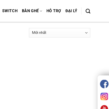
SWITCH
BÀN GHẾ
HỖ TRỢ
ĐẠI LÝ