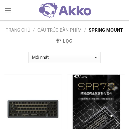
Skip
to
content
TRANG CHỦ
/
CẤU TRÚC BÀN PHÍM
/
SPRING MOUNT
LỌC