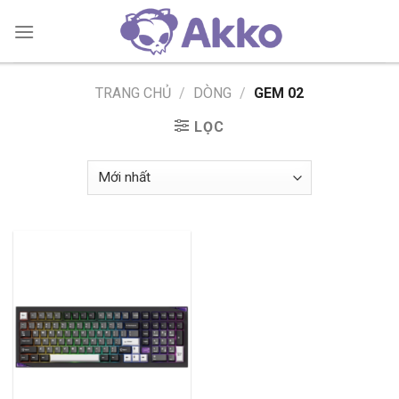
Skip
to
content
TRANG CHỦ
/
DÒNG
/
GEM 02
LỌC