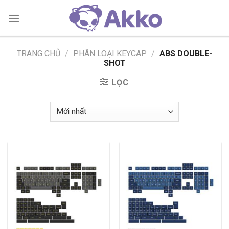
Skip
to
content
TRANG CHỦ
/
PHÂN LOẠI KEYCAP
/
ABS DOUBLE-
SHOT
LỌC