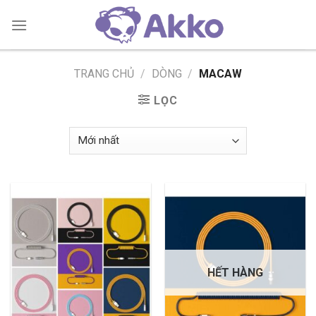
Skip
to
content
TRANG CHỦ
/
DÒNG
/
MACAW
LỌC
HẾT HÀNG