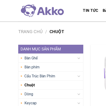
Skip
to
TIN TỨC
B
content
TRANG CHỦ
/
CHUỘT
DANH MỤC SẢN PHẨM
Bàn Ghế
Bàn phím
Cấu Trúc Bàn Phím
Chuột
Dòng
Keycap