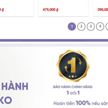
0
₫
479,000
₫
390,0
1
2
3
4