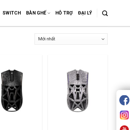
SWITCH
BÀN GHẾ
HỖ TRỢ
ĐẠI LÝ