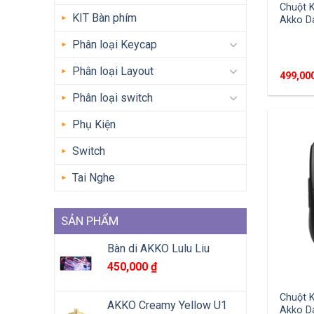
Chuột 
KIT Bàn phím
Akko D
Phân loại Keycap
Phân loại Layout
499,00
Phân loại switch
Phụ Kiện
Switch
Tai Nghe
SẢN PHẨM
Bàn di AKKO Lulu Liu
450,000
₫
Chuột 
AKKO Creamy Yellow U1
Akko D