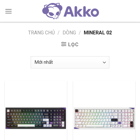
Skip
to
content
TRANG CHỦ
/
DÒNG
/
MINERAL 02
LỌC