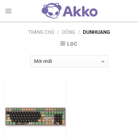
Skip
to
content
TRANG CHỦ
/
DÒNG
/
DUNHUANG
LỌC