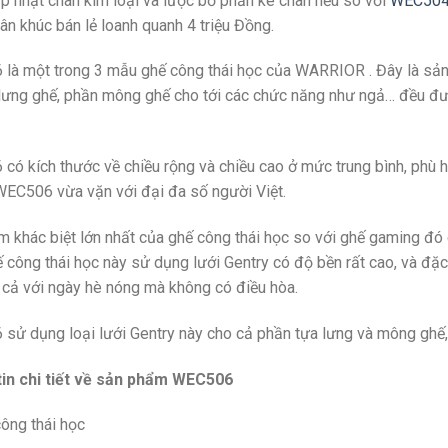
p nhật chân kim loại và lược bỏ phần kê chân nếu so với
WEC50
ân khúc bán lẻ loanh quanh 4 triệu Đồng.
là một trong 3 mẫu ghế công thái học của WARRIOR . Đây là sản 
 lưng ghế, phần mông ghế cho tới các chức năng như ngả… đều đư
ó kích thước về chiều rộng và chiều cao ở mức trung bình, phù 
WEC506 vừa vặn với đại đa số người Việt.
 khác biệt lớn nhất của ghế công thái học so với ghế gaming đó ch
công thái học này sử dụng lưới Gentry có độ bền rất cao, và đặc 
 cả với ngày hè nóng mà không có điều hòa.
ử dụng loại lưới Gentry này cho cả phần tựa lưng và mông ghế, lướ
in chi tiết về sản phẩm WEC506
ông thái học