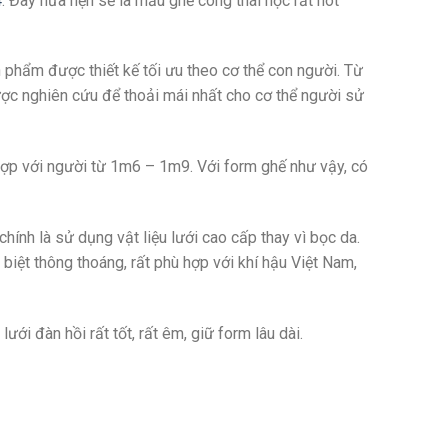
4
. Đây hứa hẹn sẽ là mẫu ghế công thái học rất hot
phẩm được thiết kế tối ưu theo cơ thể con người. Từ
ợc nghiên cứu để thoải mái nhất cho cơ thể người sử
hợp với người từ 1m6 – 1m9. Với form ghế như vậy, có
ính là sử dụng vật liệu lưới cao cấp thay vì bọc da.
biệt thông thoáng, rất phù hợp với khí hậu Việt Nam,
i đàn hồi rất tốt, rất êm, giữ form lâu dài.