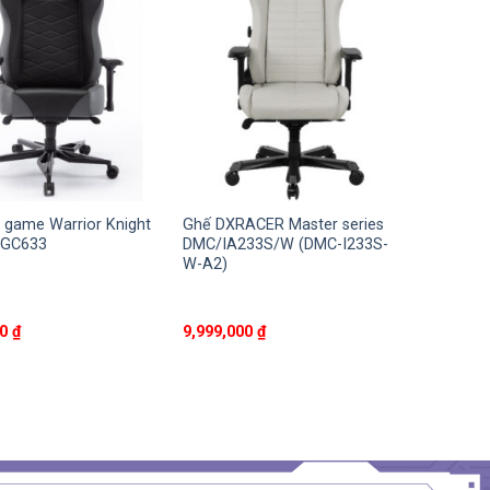
 game Warrior Knight
Ghế DXRACER Master series
WGC633
DMC/IA233S/W (DMC-I233S-
W-A2)
00
₫
9,999,000
₫