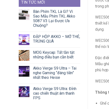
được cậ
TIN TỨC MỚI
trong ph
Bàn Phím TKL Là Gì? Vì
Sao Mẫu Phím TKL Akko
WEC506 
5087 V3 Lại Được Ưa
thiết kế
Chuộng?
dụng.
ĐẬP HỘP AKKO – MỞ THẺ,
WEC506 c
TRÚNG QUÀ
thể nói 
MOG Keycap: Tất tần tật
những điều bạn cần biết
Đặc điểm
Mẫu ghế 
Akko Verge S9 Ultra – Tai
phù hợp
nghe Gaming “đáng tiền”
nhất theo Heise
WEC506 s
Akko Verge S9 Ultra: Đỉnh
Thông t
cao chiến thuật âm thanh
FPS
Ghế c