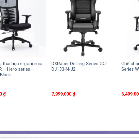
 thái học ergonomic
DXRacer Drifting Series GC-
Ghế chơi
 – Hero series –
DJ133-N-J2
Series 
Black
00
₫
7,999,000
₫
6,499,0