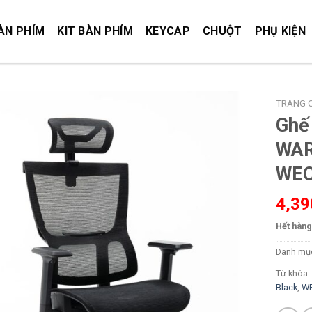
ÀN PHÍM
KIT BÀN PHÍM
KEYCAP
CHUỘT
PHỤ KIỆN
TRANG 
Ghế
WAR
WEC
4,3
Hết hàng
Danh mụ
Từ khóa:
Black
,
W