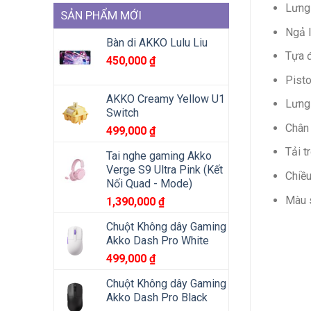
Lưng 
SẢN PHẨM MỚI
Ngả l
Bàn di AKKO Lulu Liu
Tựa 
450,000
₫
Pisto
AKKO Creamy Yellow U1
Lưng 
Switch
Chân 
499,000
₫
Tải t
Tai nghe gaming Akko
Verge S9 Ultra Pink (Kết
Chiề
Nối Quad - Mode)
Màu 
1,390,000
₫
Chuột Không dây Gaming
Akko Dash Pro White
499,000
₫
Chuột Không dây Gaming
Akko Dash Pro Black