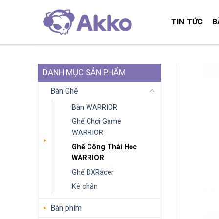
Skip
to
TIN TỨC
B
content
DANH MỤC SẢN PHẨM
Bàn Ghế
Bàn WARRIOR
Ghế Chơi Game
WARRIOR
Ghế Công Thái Học
WARRIOR
Ghế DXRacer
Kê chân
Bàn phím