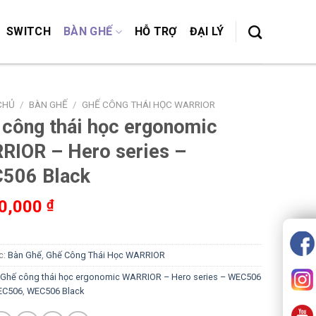
SWITCH
BÀN GHẾ
HỖ TRỢ
ĐẠI LÝ
CHỦ
/
BÀN GHẾ
/
GHẾ CÔNG THÁI HỌC WARRIOR
 công thái học ergonomic
RIOR – Hero series –
506 Black
90,000
₫
c:
Bàn Ghế
,
Ghế Công Thái Học WARRIOR
Ghế công thái học ergonomic WARRIOR – Hero series – WEC506
EC506
,
WEC506 Black