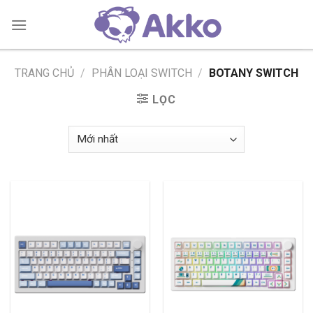
Skip
to
content
TRANG CHỦ
/
PHÂN LOẠI SWITCH
/
BOTANY SWITCH
LỌC