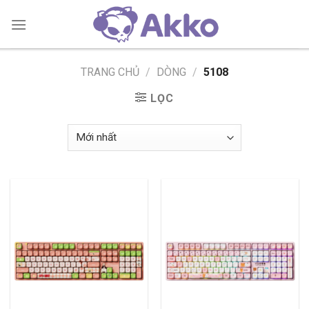
Skip
to
content
TRANG CHỦ
/
DÒNG
/
5108
LỌC