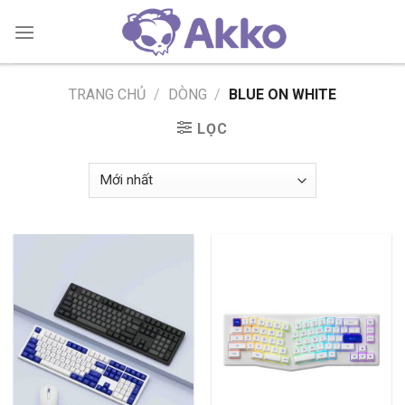
Skip
to
content
TRANG CHỦ
/
DÒNG
/
BLUE ON WHITE
LỌC