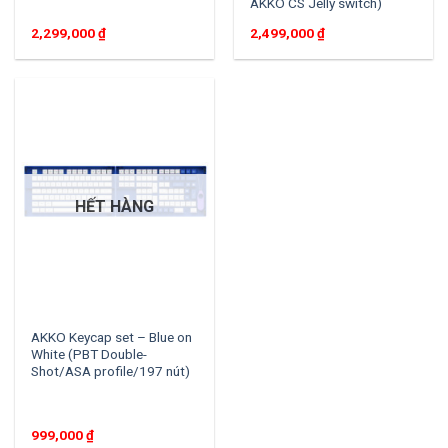
AKKO CS Jelly switch)
2,299,000
₫
2,499,000
₫
HẾT HÀNG
AKKO Keycap set – Blue on
White (PBT Double-
Shot/ASA profile/197 nút)
999,000
₫