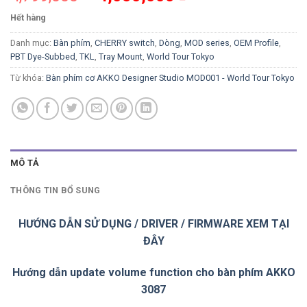
Hết hàng
Danh mục:
Bàn phím
,
CHERRY switch
,
Dòng
,
MOD series
,
OEM Profile
,
PBT Dye-Subbed
,
TKL
,
Tray Mount
,
World Tour Tokyo
Từ khóa:
Bàn phím cơ AKKO Designer Studio MOD001 - World Tour Tokyo
MÔ TẢ
THÔNG TIN BỔ SUNG
HƯỚNG DẪN SỬ DỤNG / DRIVER / FIRMWARE XEM TẠI
ĐÂY
Hướng dẫn update volume function cho bàn phím AKKO
3087