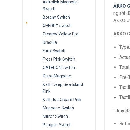
Astrolink Magnetic
AKKO 
Switch
người dù
Botany Switch
AKKO CS
CHERRY switch
AKKO CS
Creamy Yellow Pro
Dracula
Type:
Fairy Switch
Actua
Frost Pink Switch
Total
GATERON switch
Glare Magnetic
Pre-T
Kailh Deep Sea Island
Tacti
Pink
Tacti
Kailh Ice Cream Pink
Magnetic Switch
Thay đổ
Mirror Switch
Bott
Penguin Switch