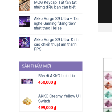
MOG Keycap: Tất tần tật
những điều bạn cần biết
Akko Verge S9 Ultra – Tai
nghe Gaming “đáng tiền”
nhất theo Heise
Akko Verge S9 Ultra: Đỉnh
cao chiến thuật âm thanh
FPS
SẢN PHẨM MỚI
Bàn di AKKO Lulu Liu
450,000
₫
AKKO Creamy Yellow U1
Switch
499,000
₫