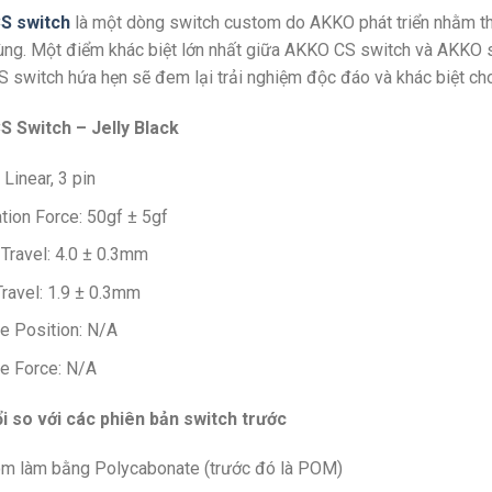
CS
switch
là một dòng switch custom do AKKO phát triển nhằm t
ng. Một điểm khác biệt lớn nhất giữa AKKO CS switch và AKKO sw
 switch hứa hẹn sẽ đem lại trải nghiệm độc đáo và khác biệt ch
 Switch – Jelly Black
 Linear, 3 pin
tion Force: 50gf ± 5gf
 Travel: 4.0 ± 0.3mm
ravel: 1.9 ± 0.3mm
le Position: N/A
le Force: N/A
i so với các phiên bản switch trước
om làm bằng Polycabonate (trước đó là POM)