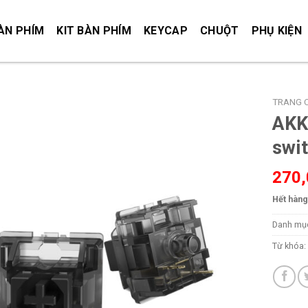
ÀN PHÍM
KIT BÀN PHÍM
KEYCAP
CHUỘT
PHỤ KIỆN
TRANG 
AKK
swi
270
Hết hàng
Danh mụ
Từ khóa: