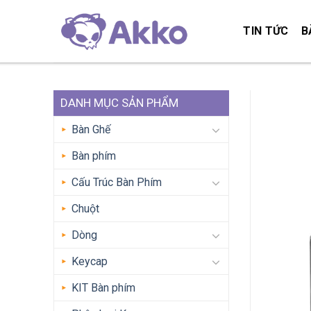
Skip
to
TIN TỨC
B
content
DANH MỤC SẢN PHẨM
Bàn Ghế
Bàn phím
Cấu Trúc Bàn Phím
Chuột
Dòng
Keycap
KIT Bàn phím