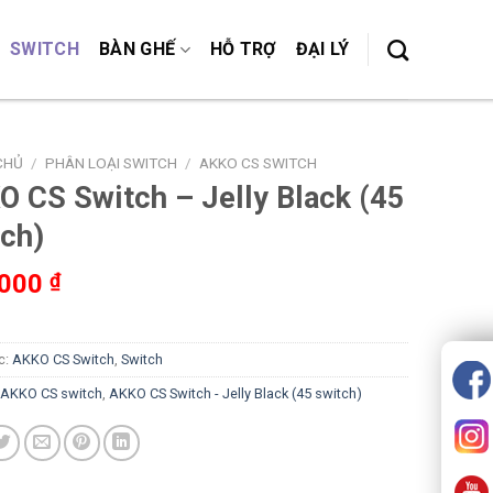
SWITCH
BÀN GHẾ
HỖ TRỢ
ĐẠI LÝ
CHỦ
/
PHÂN LOẠI SWITCH
/
AKKO CS SWITCH
O CS Switch – Jelly Black (45
tch)
,000
₫
c:
AKKO CS Switch
,
Switch
AKKO CS switch
,
AKKO CS Switch - Jelly Black (45 switch)