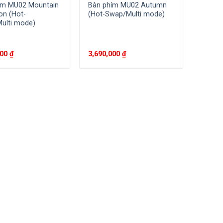
ím MU02 Mountain
Bàn phím MU02 Autumn
on (Hot-
(Hot-Swap/Multi mode)
ulti mode)
000
₫
3,690,000
₫