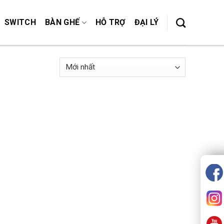
SWITCH
BÀN GHẾ
HỖ TRỢ
ĐẠI LÝ