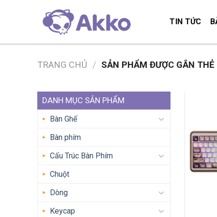
Skip
to
TIN TỨC
B
content
TRANG CHỦ
/
SẢN PHẨM ĐƯỢC GẮN THẺ 
DANH MỤC SẢN PHẨM
Bàn Ghế
Bàn phím
Cấu Trúc Bàn Phím
Chuột
Dòng
Keycap