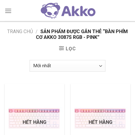
Skip
to
content
TRANG CHỦ
/
SẢN PHẨM ĐƯỢC GẮN THẺ “BÀN PHÍM
CƠ AKKO 3087S RGB - PINK”
LỌC
HẾT HÀNG
HẾT HÀNG