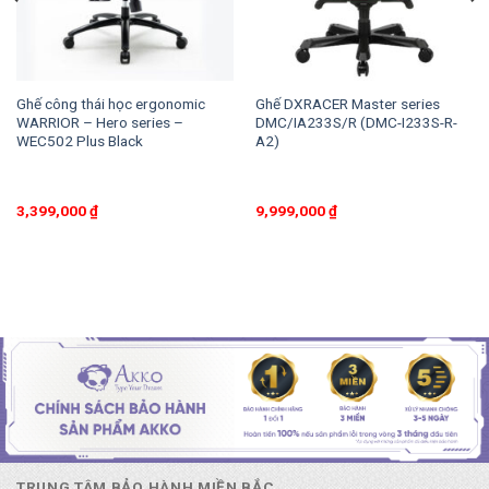
Ghế công thái học ergonomic
Ghế DXRACER Master series
WARRIOR – Hero series –
DMC/IA233S/R (DMC-I233S-R-
WEC502 Plus Black
A2)
3,399,000
₫
9,999,000
₫
TRUNG TÂM BẢO HÀNH MIỀN BẮC