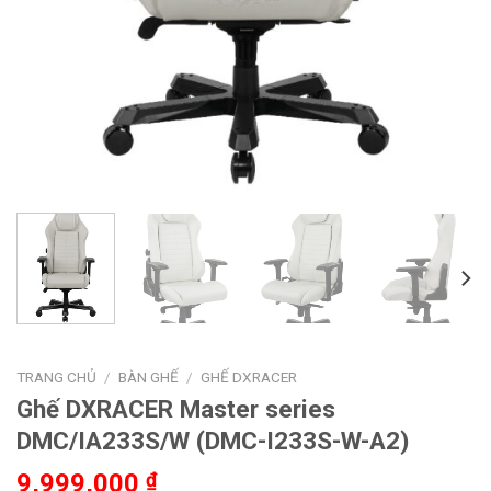
TRANG CHỦ
/
BÀN GHẾ
/
GHẾ DXRACER
Ghế DXRACER Master series
DMC/IA233S/W (DMC-I233S-W-A2)
9,999,000
₫