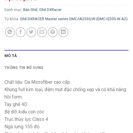
Danh mục:
Bàn Ghế
,
Ghế DXRacer
Từ khóa:
Ghế DXRACER Master series DMC/IA233S/W (DMC-I233S-W-A2)
MÔ TẢ
THÔNG TIN BỔ SUNG
Chất liệu: Da Microfiber cao cấp
Khung full kim loại, đệm mút đặc chống xẹp và có khả năng
hồi form.
Tay ghế 4D
Bệ đỡ: kiểu con cóc
Trục thủy lực Class 4
Ngả lưng 155 độ