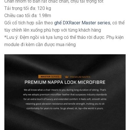
Chân nhôm to bản rất chắc chắn, chịu tải trọng tốt
Tải trọng tối đa: 120 kg
Chiều cao tối đa: 1.98m
Gối cổ tích hợp sẵn theo
ghế DXRacer Master series
, có thể
tùy chỉnh lên xuống phù hợp với từng khách hàng
*Lưu ý: Đệm ngồi và tựa lưng có thể tháo rời được. Phụ kiện
module đi kèm cần được mua riêng