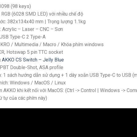
3098 (98 keys)
 RGB (6028 SMD LED) với nhiều chế độ
ước: 382x134x40 mm | Trọng lượng 1.1kg
: Acrylic – Laser – CNC – Sơn
: USB Type-C 2 Type-A
NKRO / Multimedia / Macro / Khóa phím windows
CR, Hotswap 5 pin TTC socket
g
AKKO CS Switch – Jelly Blue
PBT Double-Shot, ASA profile
n: 1 sách hướng dẫn sử dụng + 1 dây xoắn USB Type-C to USB (
hích: Windows / MacOS / Linux
 AKKO khi kết nối với MacOS: (Ctrl -> Control | Windows -> Comm
ứ tự của các phím này)