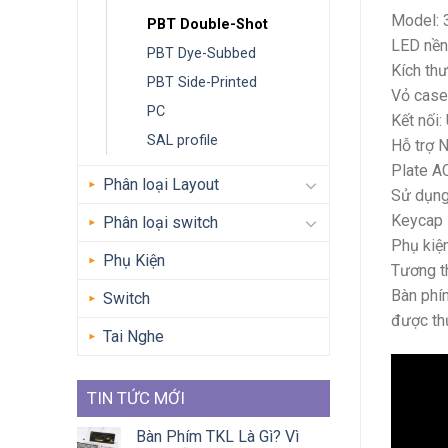
Model: 
PBT Double-Shot
LED nền
PBT Dye-Subbed
Kích th
PBT Side-Printed
Vỏ case
PC
Kết nối
SAL profile
Hỗ trợ 
Plate A
Phân loại Layout
Sử dụn
Keycap 
Phân loại switch
Phụ kiệ
Phụ Kiện
Tương t
Bàn phím
Switch
được th
Tai Nghe
TIN TỨC MỚI
Bàn Phím TKL Là Gì? Vì