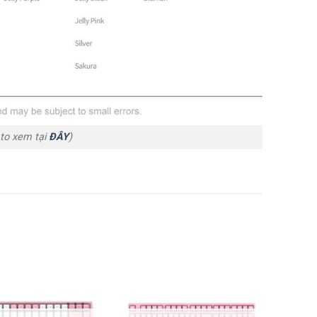
to xem tại
ĐÂY
)