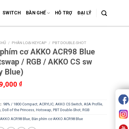
SWITCH
BÀN GHẾ
HỖ TRỢ
ĐẠI LÝ
CHỦ
/
PHÂN LOẠI KEYCAP
/
PBT DOUBLE-SHOT
 phím cơ AKKO ACR98 Blue
tswap / RGB / AKKO CS sw
y Blue)
99,000
₫
c:
98% / 1800 Compact
,
ACRYLIC
,
AKKO CS Switch
,
ASA Profile
,
m
,
Doll of the Princess
,
Hotswap
,
PBT Double-Shot
,
RGB
AKKO ACR98 Blue
,
Bàn phím cơ AKKO ACR98 Blue