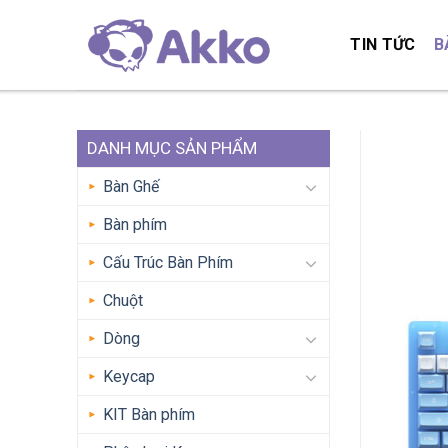
Skip
to
TIN TỨC
B
content
DANH MỤC SẢN PHẨM
Bàn Ghế
Bàn phím
Cấu Trúc Bàn Phím
Chuột
Dòng
Keycap
KIT Bàn phím