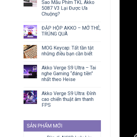
Sao Mẫu Phím TKL Akko
5087 V3 Lại Được Ưa
Chuộng?
ĐẬP HỘP AKKO – MỞ THẺ,
TRÚNG QUÀ
MOG Keycap: Tất tần tật
những điều bạn cần biết
Akko Verge S9 Ultra – Tai
nghe Gaming “đáng tiền”
nhất theo Heise
Akko Verge S9 Ultra: Đỉnh
cao chiến thuật âm thanh
FPS
SẢN PHẨM MỚI