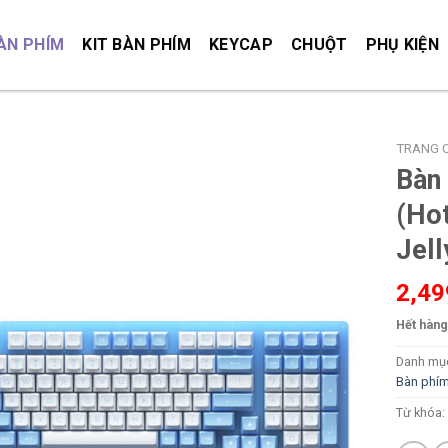
ÀN PHÍM
KIT BÀN PHÍM
KEYCAP
CHUỘT
PHỤ KIỆN
TRANG 
Bàn
(Ho
Jell
2,4
Hết hàng
Danh mụ
Bàn phí
Từ khóa: