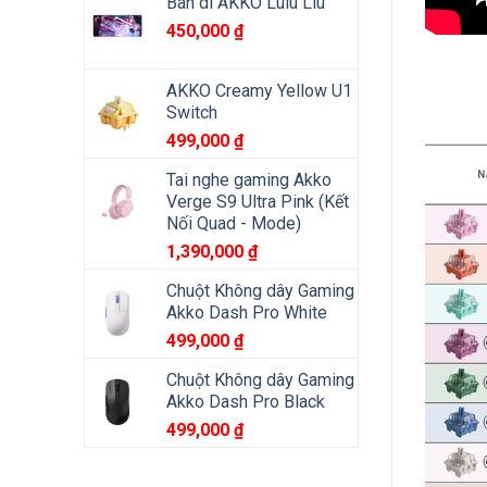
Bàn di AKKO Lulu Liu
450,000
₫
AKKO Creamy Yellow U1
Switch
499,000
₫
Tai nghe gaming Akko
Verge S9 Ultra Pink (Kết
Nối Quad - Mode)
1,390,000
₫
Chuột Không dây Gaming
Akko Dash Pro White
499,000
₫
Chuột Không dây Gaming
Akko Dash Pro Black
499,000
₫