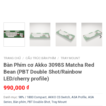
TRANG CHỦ
/
CẤU TRÚC BÀN PHÍM
/
TRAY MOUNT
Bàn Phím cơ Akko 3098S Matcha Red
Bean (PBT Double Shot/Rainbow
LED/cherry profile)
990,000
₫
Danh mục:
98% / 1800 Compact
,
AKKO CS Switch
,
ASA Profile
,
ASA
Series
,
Bàn phím
,
PBT Double-Shot
,
Tray Mount