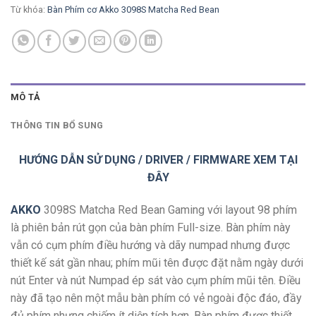
Từ khóa:
Bàn Phím cơ Akko 3098S Matcha Red Bean
MÔ TẢ
THÔNG TIN BỔ SUNG
HƯỚNG DẪN SỬ DỤNG / DRIVER / FIRMWARE XEM TẠI
ĐÂY
AKKO
3098S Matcha Red Bean Gaming với layout 98 phím
là phiên bản rút gọn của bàn phím Full-size. Bàn phím này
vẫn có cụm phím điều hướng và dãy numpad nhưng được
thiết kế sát gần nhau; phím mũi tên được đặt nằm ngày dưới
nút Enter và nút Numpad ép sát vào cụm phím mũi tên. Điều
này đã tạo nên một mẫu bàn phím có vẻ ngoài độc đáo, đầy
đủ phím nhưng chiếm ít diện tích hơn. Bàn phím được thiết