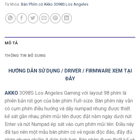
Từ khóa:
Bàn Phím cơ Akko 3098S Los Angeles
MÔ TẢ
THÔNG TIN BỔ SUNG
HƯỚNG DẪN SỬ DỤNG / DRIVER / FIRMWARE XEM TẠI
ĐÂY
AKKO
3098S Los Angeles Gaming với layout 98 phím là
phiên bản rút gọn của bàn phím Full-size. Bàn phím này vẫn
có cụm phím điều hướng và dãy numpad nhưng được thiết
kế sát gần nhau; phím mũi tên được đặt nằm ngày dưới nút
Enter và nút Numpad ép sát vào cụm phím mũi tên. Điều này
đã tạo nên một mẫu bàn phím có vẻ ngoài độc đáo, đầy đủ
phím nhưng chiếm ít diện tích hơn. Bàn phím được thiết kế và