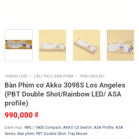
TRANG CHỦ
/
CẤU TRÚC BÀN PHÍM
/
TRAY MOUNT
Bàn Phím cơ Akko 3098S Los Angeles
(PBT Double Shot/Rainbow LED/ ASA
profile)
990,000
₫
Danh mục:
98% / 1800 Compact
,
AKKO CS Switch
,
ASA Profile
,
ASA
Series
,
Bàn phím
,
PBT Double-Shot
,
Tray Mount