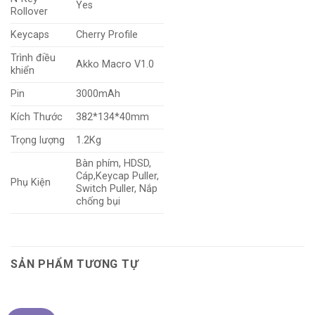
Yes
Rollover
Keycaps
Cherry Profile
Trình điều
Akko Macro V1.0
khiển
Pin
3000mAh
Kích Thước
382*134*40mm
Trọng lượng
1.2Kg
Bàn phím, HDSD,
Cáp,Keycap Puller,
Phụ Kiện
Switch Puller, Nắp
chống bụi
SẢN PHẨM TƯƠNG TỰ