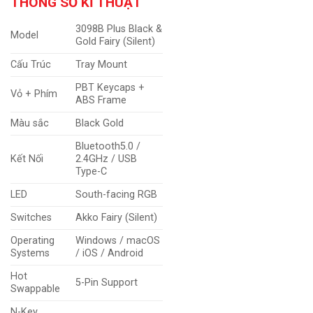
THÔNG SỐ KĨ THUẬT
3098B Plus Black &
Model
Gold Fairy (Silent)
Cấu Trúc
Tray Mount
PBT Keycaps +
Vỏ + Phím
ABS Frame
Màu sắc
Black Gold
Bluetooth5.0 /
Kết Nối
2.4GHz / USB
Type-C
LED
South-facing RGB
Switches
Akko Fairy (Silent)
Operating
Windows / macOS
Systems
/ iOS / Android
Hot
5-Pin Support
Swappable
N-Key