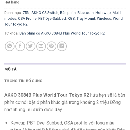
Hết hàng
Danh mục:
75%
,
AKKO CS Switch
,
Bàn phím
,
Bluetooth
,
Hotswap
,
Multi-
modes
,
OSA Profile
,
PBT Dye-Subbed
,
RGB
,
Tray Mount
,
Wireless
,
World
Tour Tokyo R2
Từ khóa:
Bàn phím cơ AKKO 3084B Plus World Tour Tokyo R2
MÔ TẢ
THÔNG TIN BỔ SUNG
AKKO 3084B Plus World Tour Tokyo R2
hứa hẹn sẽ là bàn
phím cơ nổi bật ở phân khúc giá trong khoảng 2 triệu Đồng
nhờ những ưu điểm dưới đây
Keycap PBT Dye-Subbed, OSA profile với tông màu