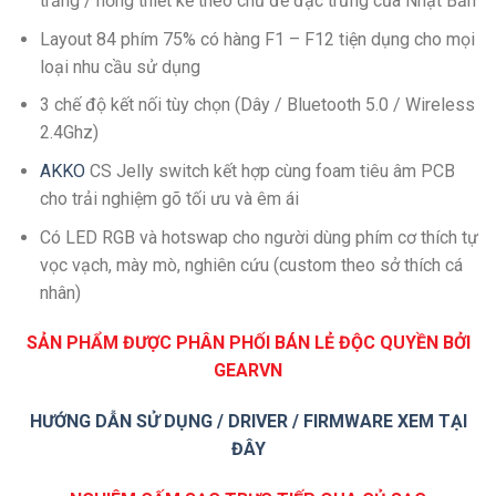
trắng / hồng thiết kế theo chủ đề đặc trưng của Nhật Bản
Layout 84 phím 75% có hàng F1 – F12 tiện dụng cho mọi
loại nhu cầu sử dụng
3 chế độ kết nối tùy chọn (Dây / Bluetooth 5.0 / Wireless
2.4Ghz)
AKKO
CS Jelly switch kết hợp cùng foam tiêu âm PCB
cho trải nghiệm gõ tối ưu và êm ái
Có LED RGB và hotswap cho người dùng phím cơ thích tự
vọc vạch, mày mò, nghiên cứu (custom theo sở thích cá
nhân)
SẢN PHẨM ĐƯỢC PHÂN PHỐI BÁN LẺ ĐỘC QUYỀN BỞI
GEARVN
HƯỚNG DẪN SỬ DỤNG / DRIVER / FIRMWARE XEM TẠI
ĐÂY