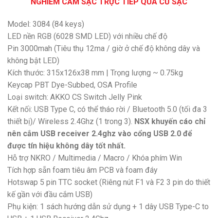
NGHIÊM CẤM SẠC TRỰC TIẾP QUA CỦ SẠC
Model: 3084 (84 keys)
LED nền RGB (6028 SMD LED) với nhiều chế độ
Pin 3000mah (Tiêu thụ 12ma / giờ ở chế độ không dây và
không bật LED)
Kích thước: 315x126x38 mm | Trọng lượng ~ 0.75kg
Keycap PBT Dye-Subbed, OSA Profile
Loại switch: AKKO CS Switch Jelly Pink
Kết nối: USB Type C, có thể tháo rời / Bluetooth 5.0 (tối đa 3
thiết bị)/ Wireless 2.4Ghz (1 trong 3).
NSX khuyến cáo chỉ
nên cắm USB receiver 2.4ghz vào cổng USB 2.0 để
được tín hiệu không dây tốt nhất.
Hỗ trợ NKRO / Multimedia / Macro / Khóa phím Win
Tích hợp sẵn foam tiêu âm PCB và foam đáy
Hotswap 5 pin TTC socket (Riêng nút F1 và F2 3 pin do thiết
kế gần với đầu cắm USB)
Phụ kiện: 1 sách hướng dẫn sử dụng + 1 dây USB Type-C to