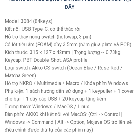
ĐÂY
Model: 3084 (84keys)
Kết nối: USB Type-C, có thể tháo rời
Hỗ trợ thay nóng switch (hotswap, 3 pin)
Có lót tiêu âm (FOAM) dầy 3.5mm (nằm giữa plate và PCB)
Kích thước: 315 x 127 x 42mm | Trọng lượng ~ 0.73kg
Keycap: PBT Double-Shot, ASA profile
Loại switch: Akko CS switch (Ocean Blue / Rose Red /
Matcha Green)
Hỗ trợ NKRO / Multimedia / Macro / Khóa phím Windows
Phụ kiện: 1 sách hướng dẫn sử dụng + 1 keypuller + 1 cover
che bụi + 1 dây cáp USB + 20 keycap tặng kèm
Tương thích: Windows / MacOS / Linux
Bàn phím AKKO khi kết nối với MacOS: (Ctrl -> Control |
Windows -> Command | Alt -> Option, Mojave OS trở lên sẽ
điều chỉnh được thứ tự của các phím này)