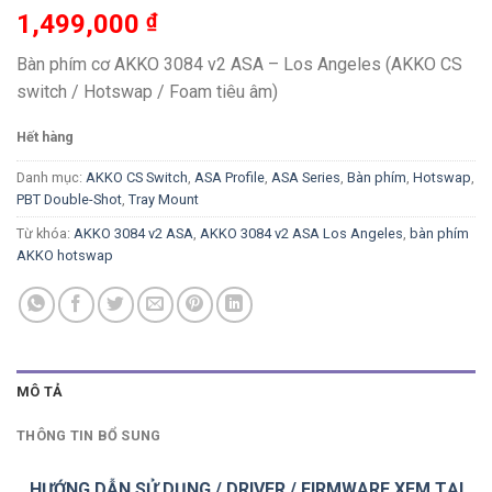
1,499,000
₫
Bàn phím cơ AKKO 3084 v2 ASA – Los Angeles (AKKO CS
switch / Hotswap / Foam tiêu âm)
Hết hàng
Danh mục:
AKKO CS Switch
,
ASA Profile
,
ASA Series
,
Bàn phím
,
Hotswap
,
PBT Double-Shot
,
Tray Mount
Từ khóa:
AKKO 3084 v2 ASA
,
AKKO 3084 v2 ASA Los Angeles
,
bàn phím
AKKO hotswap
MÔ TẢ
THÔNG TIN BỔ SUNG
HƯỚNG DẪN SỬ DỤNG / DRIVER / FIRMWARE XEM TẠI