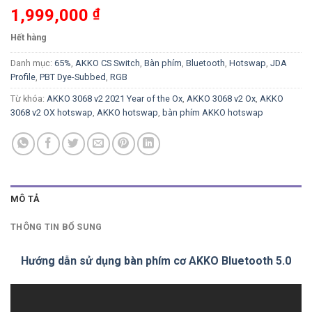
1,999,000
₫
Hết hàng
Danh mục:
65%
,
AKKO CS Switch
,
Bàn phím
,
Bluetooth
,
Hotswap
,
JDA
Profile
,
PBT Dye-Subbed
,
RGB
Từ khóa:
AKKO 3068 v2 2021 Year of the Ox
,
AKKO 3068 v2 Ox
,
AKKO
3068 v2 OX hotswap
,
AKKO hotswap
,
bàn phím AKKO hotswap
MÔ TẢ
THÔNG TIN BỔ SUNG
Hướng dẫn sử dụng bàn phím cơ AKKO Bluetooth 5.0