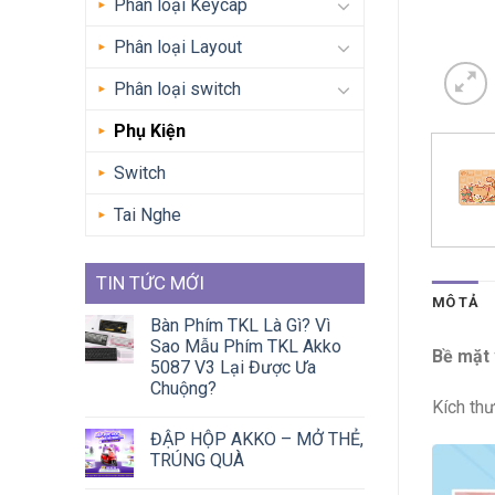
Phân loại Keycap
Phân loại Layout
Phân loại switch
Phụ Kiện
Switch
Tai Nghe
TIN TỨC MỚI
MÔ TẢ
Bàn Phím TKL Là Gì? Vì
Sao Mẫu Phím TKL Akko
Bề mặt 
5087 V3 Lại Được Ưa
Chuộng?
Kích th
ĐẬP HỘP AKKO – MỞ THẺ,
TRÚNG QUÀ