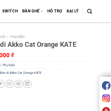
SWITCH
BÀN GHẾ
HỖ TRỢ
ĐẠI LÝ
CHỦ
/
PHỤ KIỆN
 di Akko Cat Orange KATE
,000
₫
c:
Phụ Kiện
Bàn di Akko Cat Orange KATE