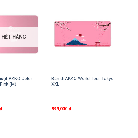
HẾT HÀNG
huột AKKO Color
Bàn di AKKO World Tour Tokyo
 Pink (M)
XXL
₫
399,000
₫