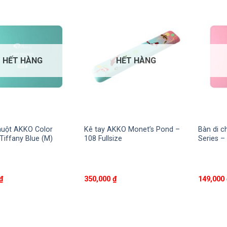
HẾT HÀNG
HẾT HÀNG
huột AKKO Color
Kê tay AKKO Monet’s Pond –
Bàn di c
 Tiffany Blue (M)
108 Fullsize
Series –
₫
350,000
₫
149,000