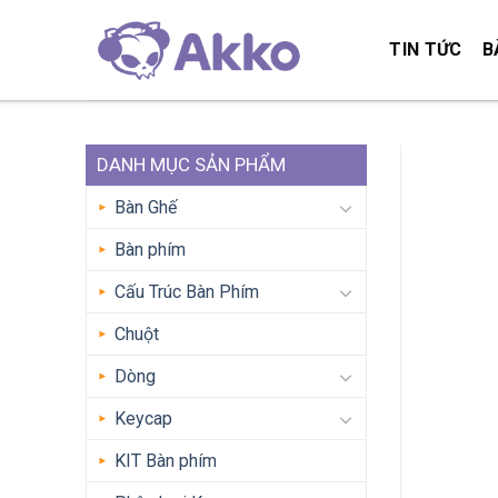
Skip
to
TIN TỨC
B
content
DANH MỤC SẢN PHẨM
Bàn Ghế
Bàn phím
Cấu Trúc Bàn Phím
Chuột
Dòng
Keycap
KIT Bàn phím