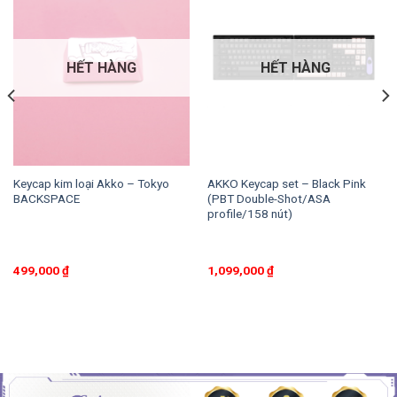
HẾT HÀNG
HẾT HÀNG
Keycap kim loại Akko – Tokyo
AKKO Keycap set – Black Pink
BACKSPACE
(PBT Double-Shot/ASA
profile/158 nút)
499,000
₫
1,099,000
₫