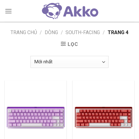
Skip
to
content
TRANG CHỦ
/
DÒNG
/
SOUTH-FACING
/
TRANG 4
LỌC